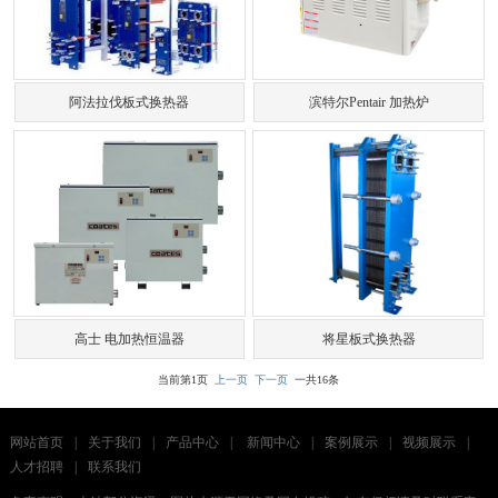
阿法拉伐板式换热器
滨特尔Pentair 加热炉
高士 电加热恒温器
将星板式换热器
当前第1页
上一页
下一页
一共16条
网站首页
|
关于我们
|
产品中心
|
新闻中心
|
案例展示
|
视频展示
|
人才招聘
|
联系我们