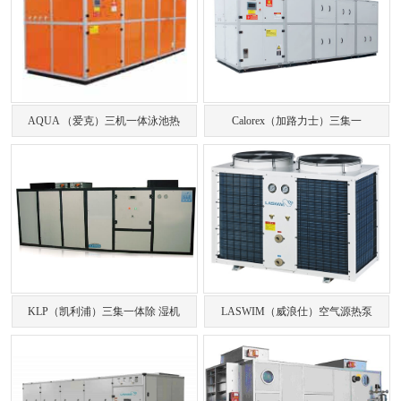
AQUA （爱克）三机一体泳池热
Calorex（加路力士）三集一
KLP（凯利浦）三集一体除 湿机
LASWIM（威浪仕）空气源热泵