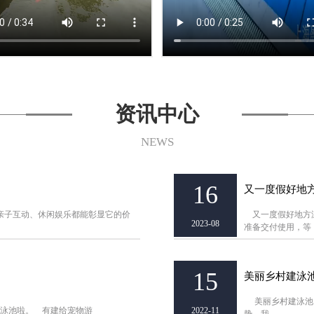
资讯中心
NEWS
16
又一度假好地
子互动、休闲娱乐都能彰显它的价
又一度假好地方泳
2023-08
准备交付使用，等
15
美丽乡村建泳
美丽乡村建泳池，
泳池啦。 有建给宠物游
2022-11
势，我