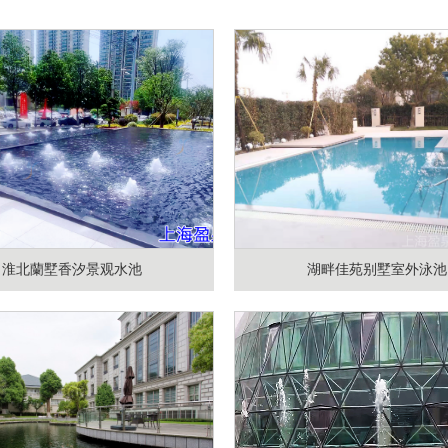
淮北蘭墅香汐景观水池
湖畔佳苑别墅室外泳池