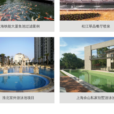
上海铁能大厦鱼池过滤案例
松江翠晶餐厅喷泉
淮北室外游泳池项目
上海佘山私家别墅游泳