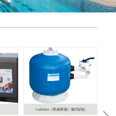
Cadisdon（凯迪斯顿）侧式砂缸
C