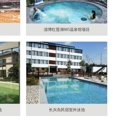
淄博红莲湖885温泉馆项目
池
长兴岛民宿室外泳池